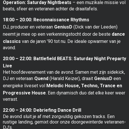
Operation: Saturday Nightbeats
– een muzikale missie vol
beats, sfeer en veteranen achter de draaitafels.
18:00 – 20:00: Reconnaissance Rhythms
DJ, producer en veteraan
GeniusD
(Dick van der Leeden)
neemt je mee op een verkenningstocht door de beste
dance
classics
van de jaren ’90 tot nu. De ideale opwarmer van je
avond.
20:00 – 22:00: Battlefield BEATS: Saturday Night Preparty
Live
Het hoofdevenement van de avond. Samen met zijn sidekick,
DJ en veteraan
Quend
(Harald Keizer), draait
GeniusD
een
energieke liveset vol
Melodic House, Techno, Trance en
Progressive House
. Een dynamisch duo dat elke keer weer
verrast.
22:00 – 24:00: Debriefing Dance Drill
De avond sluit je af met zorgvuldig gekozen tracks. Een
rustige landing, gemixt door onze doorgewinterde veteranen-
DJ’s.