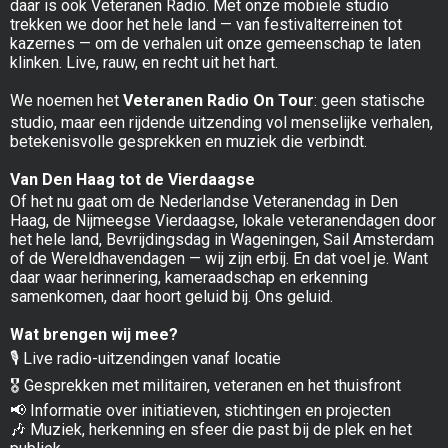
daar is ook Veteranen Radio. Met onze mobiele studio
trekken we door het hele land — van festivalterreinen tot
kazernes — om de verhalen uit onze gemeenschap te laten
klinken. Live, rauw, en recht uit het hart.
We noemen het
Veteranen Radio On Tour
: geen statische
studio, maar een rijdende uitzending vol menselijke verhalen,
betekenisvolle gesprekken en muziek die verbindt.
Van Den Haag tot de Vierdaagse
Of het nu gaat om de Nederlandse Veteranendag in Den
Haag, de Nijmeegse Vierdaagse, lokale veteranendagen door
het hele land, Bevrijdingsdag in Wageningen, Sail Amsterdam
of de Wereldhavendagen — wij zijn erbij. En dat voel je. Want
daar waar herinnering, kameraadschap en erkenning
samenkomen, daar hoort geluid bij. Ons geluid.
Wat brengen wij mee?
🎙 Live radio-uitzendingen vanaf locatie
🎖 Gesprekken met militairen, veteranen en het thuisfront
📢 Informatie over initiatieven, stichtingen en projecten
🎶 Muziek, herkenning en sfeer die past bij de plek en het