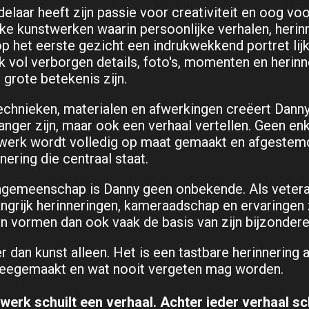
elaar heeft zijn passie voor creativiteit en oog vo
ieke kunstwerken waarin persoonlijke verhalen, heri
et eerste gezicht een indrukwekkend portret lijkt, 
k vol verborgen details, foto's, momenten en herinn
grote betekenis zijn.
echnieken, materialen en afwerkingen creëert Dann
vanger zijn, maar ook een verhaal vertellen. Geen en
twerk wordt volledig op maat gemaakt en afgestem
nering die centraal staat.
gemeenschap is Danny geen onbekende. Als veteraan
ngrijk herinneringen, kameraadschap en ervaringen z
en vormen dan ook vaak de basis van zijn bijzonder
r dan kunst alleen. Het is een tastbare herinnering 
eegemaakt en wat nooit vergeten mag worden.
werk schuilt een verhaal. Achter ieder verhaal sc