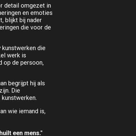
or detail omgezet in
nneringen en emoties
blijkt bij nader
eringen die voor de
y kunstwerken die
kel werk is
d op de persoon,
 begrijpt hij als
ijn. Die
e kunstwerken.
aan wie iemand is,
huilt een mens."